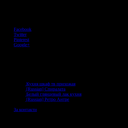
Share On
Facebook
Twitter
Pinterest
Google+
Продукти
Кухня шкаф тв прихожая
[Russian] Спиралата
Белый глянцевый лак кухня
[Russian] Ретро Антре
За контакти
Студиото ни за обзавеждане работи дистанционно . Ще
ви посетим за Ваше удобство.